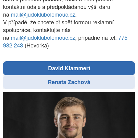
kontaktní údaje a předpokládanou výši daru
na
mail@judoklubolomouc.cz
.
V případě, že chcete přispět formou reklamní
spolupráce, kontaktujte nás
na
mail@judoklubolomouc.cz
, případně na tel:
775
982 243
(Hovorka)
David Klammert
Renata Zachová