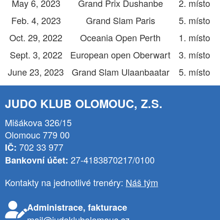
May 6, 2023
Grand Prix Dushanbe
2. místo
Feb. 4, 2023
Grand Slam Paris
5. místo
Oct. 29, 2022
Oceania Open Perth
1. místo
Sept. 3, 2022
European open Oberwart
3. místo
June 23, 2023
Grand Slam Ulaanbaatar
5. místo
JUDO KLUB OLOMOUC, Z.S.
Mišákova 326/15
Olomouc 779 00
702 33 977
IČ:
27-4183870217/0100
Bankovní účet:
Kontakty na jednotlivé trenéry:
Náš tým
Administrace, fakturace
mail@judoklubolomouc.cz