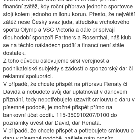
finanční zátěž, kdy roční příprava jednoho sportovce
stojí kolem jednoho milionu korun. Přesto, že největší
zátěž nese Český svaz juda, střediska vrcholového
sportu Olymp a VSC Victoria a dále přispívají
dlouhodobí sponzoři Partners a Rosenthal, náš klub
se na těchto nákladech podílí a financí není stále
dostatek.
Z toho důvodu oslovujeme širší veřejnost a
podnikatelské subjekty s žádostí o sponzorský dar či
reklamní spolupráci.
V případě, že chcete přispět na přípravu Renaty či
Davida a nebudete svůj dar uplatňovat v daňovém
přiznání, tedy nepotřebujete uzavřít smlouvu o daru v
písemné podobě, je možné přispět přímo na
bankovní účet oddílu 115-350910207/0100 do
poznámky uvést dar David, dar Renata.
V případě, že chcete přispět a potřebujete smlouvu o
daru v písemné podobě, zašlete nám prosím