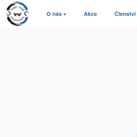
O nás
Akce
Členstv