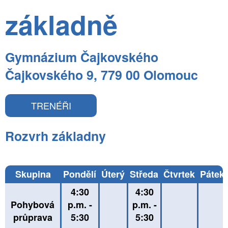
základně
Gymnázium Čajkovského
Čajkovského 9, 779 00 Olomouc
TRENÉŘI
Rozvrh základny
Skupina
Pondělí
Úterý
Středa
Čtvrtek
Pátek
4:30
4:30
Pohybová
p.m. -
p.m. -
průprava
5:30
5:30