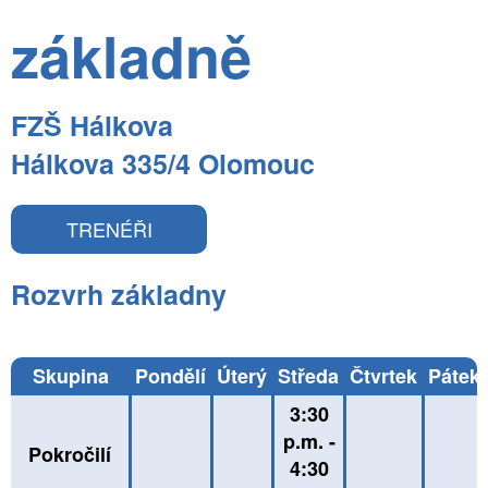
základně
FZŠ Hálkova
Hálkova 335/4 Olomouc
TRENÉŘI
Rozvrh základny
Skupina
Pondělí
Úterý
Středa
Čtvrtek
Pátek
3:30
p.m. -
Pokročilí
4:30