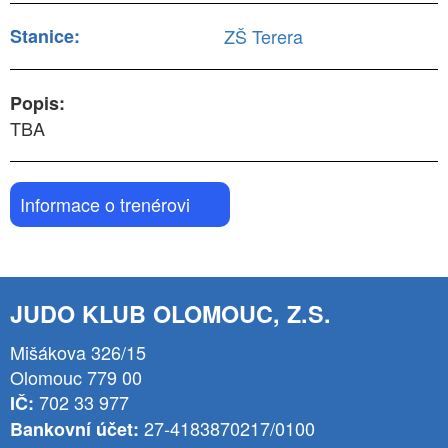
Stanice:
ZŠ Terera
Popis:
TBA
Informace o trenérovi
JUDO KLUB OLOMOUC, Z.S.
Mišákova 326/15
Olomouc 779 00
702 33 977
IČ:
27-4183870217/0100
Bankovní účet: