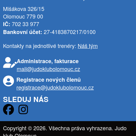
Mišákova 326/15
Olomouc 779 00
702 33 977
IČ:
27-4183870217/0100
Bankovní účet:
Kontakty na jednotlivé trenéry:
Náš tým
Administrace, fakturace
mail@judoklubolomouc.cz
Registrace nových členů
registrace@judoklubolomouc.cz
SLEDUJ NÁS
Copyright © 2026. Všechna práva vyhrazena. Judo
klub Olomouc