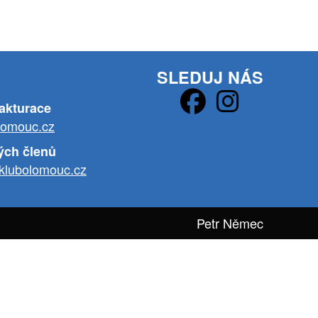
SLEDUJ NÁS
fakturace
lomouc.cz
ých členů
klubolomouc.cz
Petr Němec