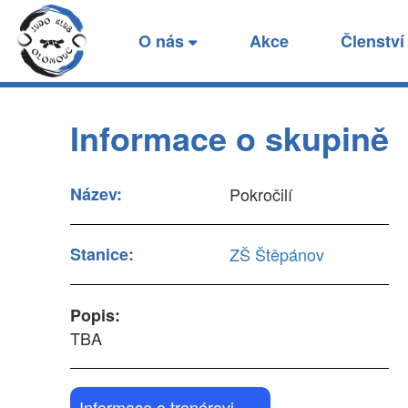
Skupina Pokročilí - s
O nás
Akce
Členstv
Zde naleznete základní informace o stanici 
Informace o skupině
Název:
Pokročilí
Stanice:
ZŠ Štěpánov
Popis:
TBA
Informace o trenérovi