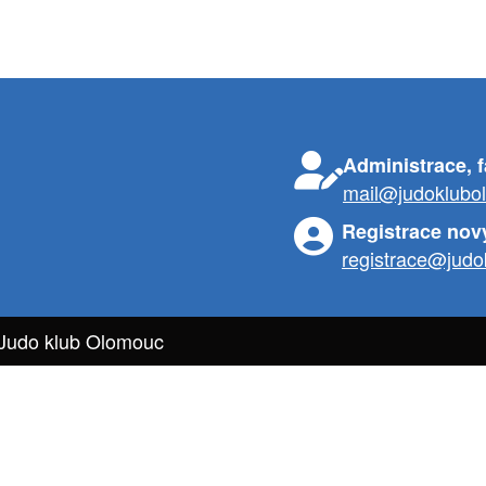
Administrace, 
mail@judoklubo
Registrace nov
registrace@judo
 Judo klub Olomouc