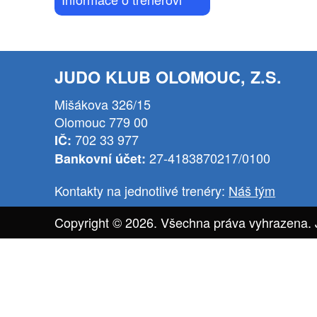
JUDO KLUB OLOMOUC, Z.S.
Mišákova 326/15
Olomouc 779 00
702 33 977
IČ:
27-4183870217/0100
Bankovní účet:
Kontakty na jednotlivé trenéry:
Náš tým
Copyright © 2026. Všechna práva vyhrazena.