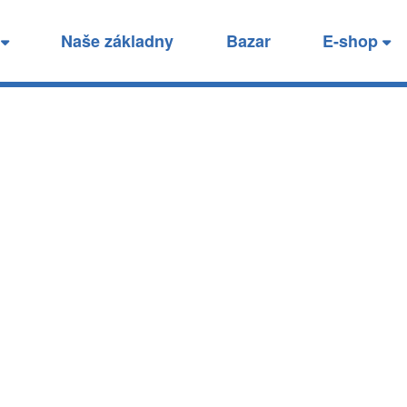
tanice
í
Naše základny
Bazar
E-shop
.