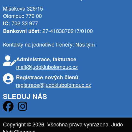
Mišákova 326/15
Olomouc 779 00
702 33 977
IČ:
27-4183870217/0100
Bankovní účet:
Kontakty na jednotlivé trenéry:
Náš tým
Administrace, fakturace
mail@judoklubolomouc.cz
Registrace nových členů
registrace@judoklubolomouc.cz
SLEDUJ NÁS
Copyright © 2026. Všechna práva vyhrazena. Judo
klub Olomouc