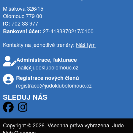
Mišákova 326/15
Olomouc 779 00
702 33 977
IČ:
27-4183870217/0100
Bankovní účet:
Kontakty na jednotlivé trenéry:
Náš tým
Administrace, fakturace
mail@judoklubolomouc.cz
Registrace nových členů
registrace@judoklubolomouc.cz
SLEDUJ NÁS
Copyright © 2026. Všechna práva vyhrazena. Judo
klub Olomouc