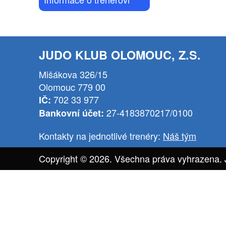
JUDO KLUB OLOMOUC, Z.S.
Mišákova 326/15
Olomouc 779 00
702 33 977
IČ:
27-4183870217/0100
Bankovní účet:
Kontakty na jednotlivé trenéry:
Náš tým
Copyright © 2026. Všechna práva vyhrazena.