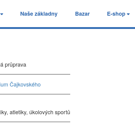
prava - stanice
í
Naše základny
Bazar
E-shop
.
á průprava
um Čajkovského
y, atletiky, úkolových sportů