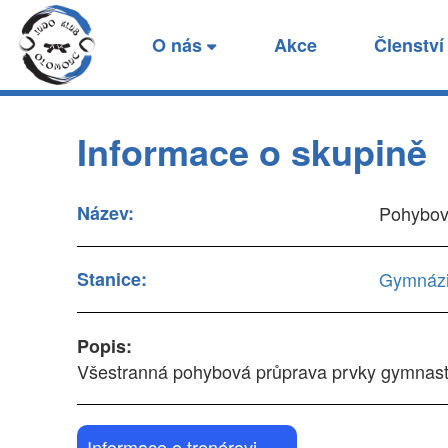
Skupina Pohybová prů
O nás
Akce
Členstv
Zde naleznete základní informace o stanici 
Informace o skupině
Název:
Pohybov
Stanice:
Gymnázi
Popis:
Všestranná pohybová průprava prvky gymnastik
Informace o trenérovi