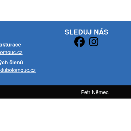
SLEDUJ NÁS
fakturace
lomouc.cz
ých členů
klubolomouc.cz
Petr Němec