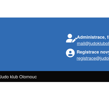
Administrace, 
mail@judoklubo
Registrace nov
registrace@judo
 Judo klub Olomouc