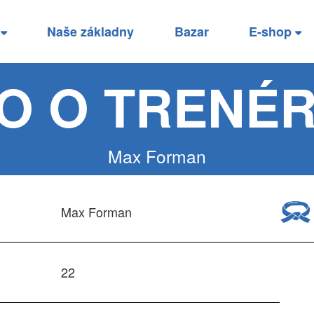
í
Naše základny
Bazar
E-shop
FO O TRENÉR
Max Forman
Max Forman
22