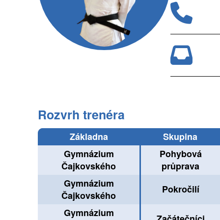
Rozvrh trenéra
Základna
Skupina
Gymnázium
Pohybová
Čajkovského
průprava
Gymnázium
Pokročilí
Čajkovského
Gymnázium
Začátečníci