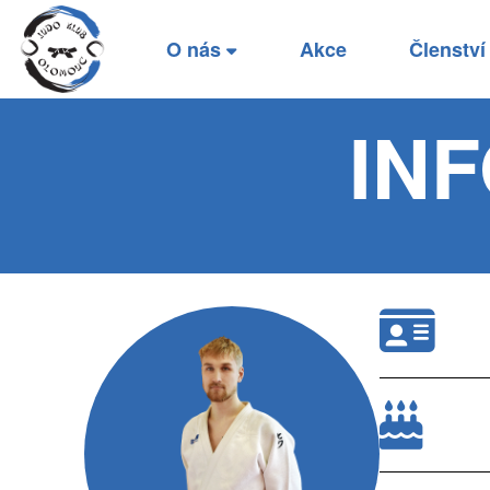
O nás
Akce
Členstv
IN