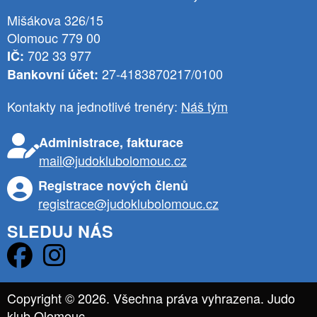
Mišákova 326/15
Olomouc 779 00
702 33 977
IČ:
27-4183870217/0100
Bankovní účet:
Kontakty na jednotlivé trenéry:
Náš tým
Administrace, fakturace
mail@judoklubolomouc.cz
Registrace nových členů
registrace@judoklubolomouc.cz
SLEDUJ NÁS
Copyright © 2026. Všechna práva vyhrazena. Judo
klub Olomouc